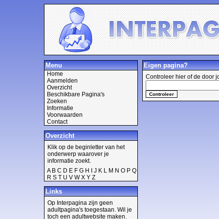
Menu
Eigen pagina?
Home
Controleer hier of de door 
Aanmelden
Overzicht
Beschikbare Pagina's
Zoeken
Informatie
Voorwaarden
Contact
Overzicht
Klik op de beginletter van het
onderwerp waarover je
informatie zoekt.
A
B
C
D
E
F
G
H
I
J
K
L
M
N
O
P
Q
R
S
T
U
V
W
X
Y
Z
Links
Op Interpagina zijn geen
adultpagina's toegestaan. Wil je
toch een adultwebsite maken.