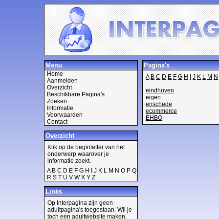
Menu
Pagina's
Home
A
B
C
D
E
F
G
H
I
J
K
L
M
N
Aanmelden
Overzicht
eindhoven
Beschikbare Pagina's
eigen
Zoeken
enschede
Informatie
ecommerce
Voorwaarden
EHBO
Contact
Overzicht
Klik op de beginletter van het
onderwerp waarover je
informatie zoekt.
A
B
C
D
E
F
G
H
I
J
K
L
M
N
O
P
Q
R
S
T
U
V
W
X
Y
Z
Links
Op Interpagina zijn geen
adultpagina's toegestaan. Wil je
toch een adultwebsite maken.